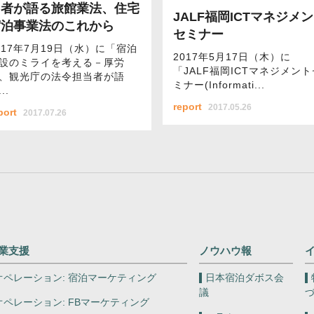
当者が語る旅館業法、住宅
JALF福岡ICTマネジメ
宿泊事業法のこれから
セミナー
017年7月19日（水）に「宿泊
2017年5月17日（木）に
設のミライを考える－厚労
「JALF福岡ICTマネジメント
、観光庁の法令担当者が語
ミナー(Informati...
..
report
2017.05.26
port
2017.07.26
業支援
ノウハウ報
オペレーション:
宿泊マーケティング
日本宿泊ダボス会
議
オペレーション:
FBマーケティング