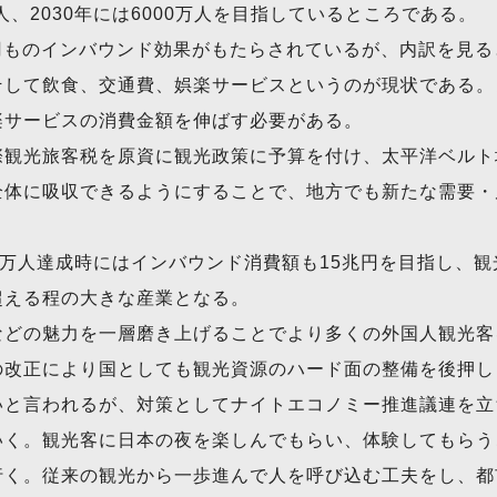
人、2030年には6000万人を目指しているところである。
億円ものインバウンド効果がもたらされているが、内訳を見
そして飲食、交通費、娯楽サービスというのが現状である。
楽サービスの消費金額を伸ばす必要がある。
際観光旅客税を原資に観光政策に予算を付け、太平洋ベルト
全体に吸収できるようにすることで、地方でも新たな需要・
000万人達成時にはインバウンド消費額も15兆円を目指し、
超える程の大きな産業となる。
などの魅力を一層磨き上げることでより多くの外国人観光客
の改正により国としても観光資源のハード面の整備を後押し
いと言われるが、対策としてナイトエコノミー推進議連を立
いく。観光客に日本の夜を楽しんでもらい、体験してもらう
行く。従来の観光から一歩進んで人を呼び込む工夫をし、都