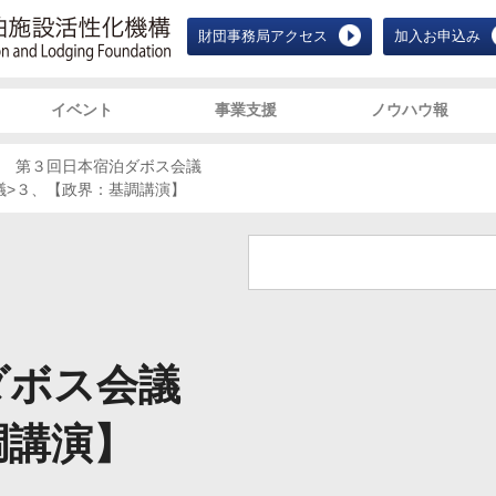
JALF 宿泊施設活性化機構 Japan Ac
財団事務局アクセス
加入お申込み
イベント
事業支援
ノウハウ報
第３回日本宿泊ダボス会議
議
>
３、【政界：基調講演】
ダボス会議
調講演】