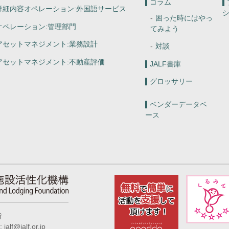
コラム
詳細内容オペレーション:
外国語サービス
困った時にはやっ
オペレーション:
管理部門
てみよう
アセットマネジメント:
業務設計
対談
アセットマネジメント:
不動産評価
JALF書庫
グロッサリー
ベンダーデータベ
ース
JALF 宿泊施設活性化機構 Japan Acco
階
alf@jalf.or.jp