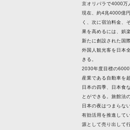
京オリパラで4000万
現在、約4兆4000
く、次に宿泊料金、
果を高めるには、娯
新たに創設された国
外国人観光客を日本
きる。
2030年度目標の6
産業である自動車を
日本の四季、日本食
とができる。旅館法
日本の夜はつまらな
有効活用を推進して
源として売り出して