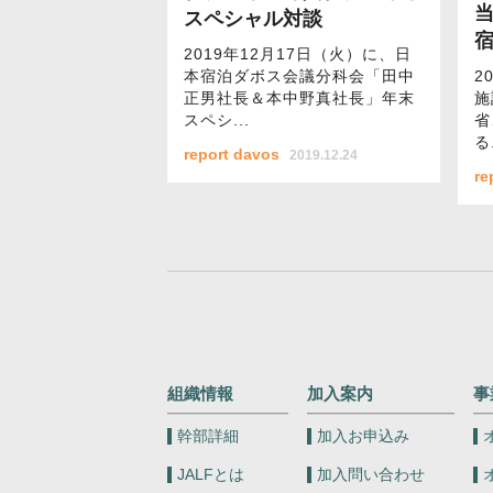
スペシャル対談
2019年12月17日（火）に、日
本宿泊ダボス会議分科会「田中
2
正男社長＆本中野真社長」年末
施
スペシ...
省
る.
report davos
2019.12.24
re
組織情報
加入案内
事
幹部詳細
加入お申込み
JALFとは
加入問い合わせ