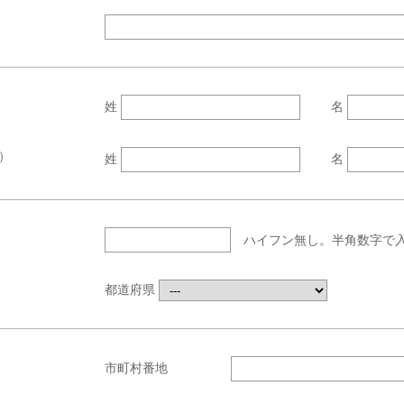
姓
名
）
姓
名
ハイフン無し。半角数字で
都道府県
市町村番地