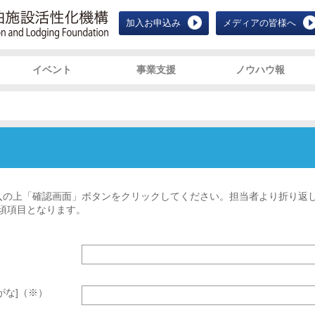
JALF 宿泊施設活性化機構 Japan Ac
加入お申込み
メディアの皆様へ
イベント
事業支援
ノウハウ報
入の上「確認画面」ボタンをクリックしてください。担当者より折り返
須項目となります。
）
がな]（※）