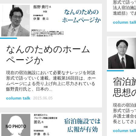
形式で語っ
法人宿泊施
進総括）であ
column ta
なんのためのホーム
ページか
現在の宿泊施設において必要なナレッジを対談
形式で語っていく連載。連載第16回目は、ホー
宿泊
ムページによる売り上げ向上に尽力されている
飯野貴行氏と、日本の...
思想
column talk
2015.06.05
現在の宿泊
形式で語っ
弁護士連合
長としてさま
column ta