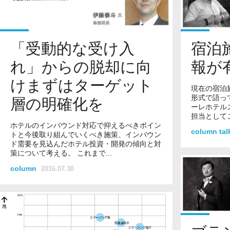
「受動的な受け入
宿泊
れ」からの脱却に向
報が
けまずはターゲット
現在の宿泊
形式で語っ
層の明確化を
ーレホテル
担当としてご
ホテルのインバウンド対応で抑えるべきポイン
column ta
トと今後取り組んでいくべき施策、インバウン
ド需要を見込んだホテル投資・開発の傾向と対
策について考える。 これまで...
column
2016.07.30