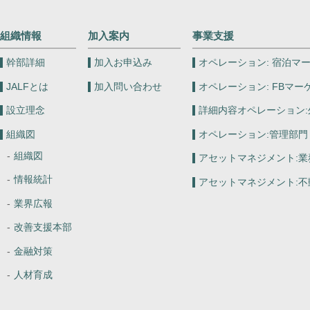
組織情報
加入案内
事業支援
幹部詳細
加入お申込み
オペレーション:
宿泊マー
JALFとは
加入問い合わせ
オペレーション:
FBマー
設立理念
詳細内容オペレーション:
組織図
オペレーション:
管理部門
組織図
アセットマネジメント:
業
情報統計
アセットマネジメント:
不
業界広報
改善支援本部
金融対策
人材育成