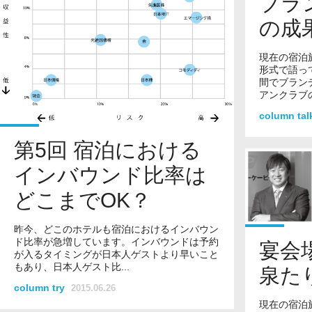
ブラ
の成
現在の宿泊
形式で語っ
間でブラン
アンクラブの
column ta
第5回 宿泊における
インバウンド比率は
どこまでOK？
昨今、どこのホテルも宿泊におけるインバウン
ド比率が急増しています。インバウンドは予約
宴会
が入るタイミングが日本人ゲストより早いこと
もあり、日本人ゲスト比...
泉た
column try
2015.06.26
現在の宿泊