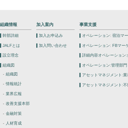
組織情報
加入案内
事業支援
幹部詳細
加入お申込み
オペレーション:
宿泊マー
JALFとは
加入問い合わせ
オペレーション:
FBマー
設立理念
詳細内容オペレーション:
組織図
オペレーション:
管理部門
組織図
アセットマネジメント:
業
情報統計
アセットマネジメント:
不
業界広報
改善支援本部
金融対策
人材育成