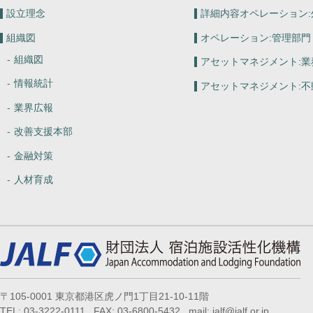
設立理念
詳細内容オペレーション:
組織図
オペレーション:
管理部門
組織図
アセットマネジメント:
業
情報統計
アセットマネジメント:
不
業界広報
改善支援本部
金融対策
人材育成
〒105-0001 東京都港区虎ノ門1丁目21-10-11階
TEL: 03-3222-0111 FAX: 03-6800-5432 mail: jalf@jalf.or.jp