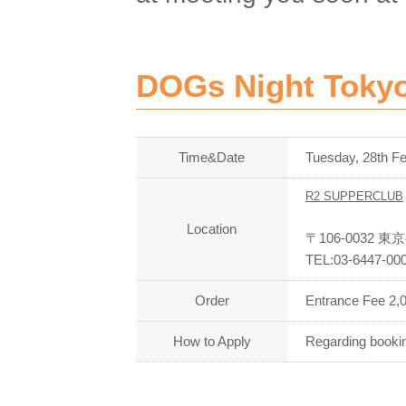
DOGs Night Tokyo
Time&Date
Tuesday, 28th F
R2 SUPPERCLUB
Location
〒106-0032
TEL:03-6447-00
Order
Entrance Fee 2,0
How to Apply
Regarding bookin