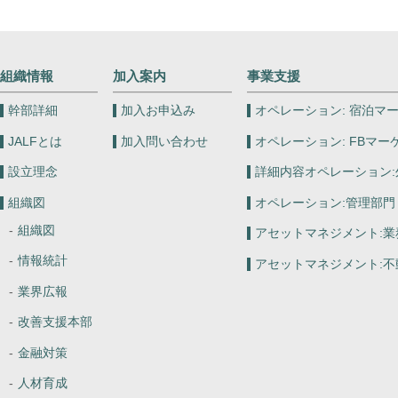
組織情報
加入案内
事業支援
幹部詳細
加入お申込み
オペレーション:
宿泊マー
JALFとは
加入問い合わせ
オペレーション:
FBマー
設立理念
詳細内容オペレーション:
組織図
オペレーション:
管理部門
組織図
アセットマネジメント:
業
情報統計
アセットマネジメント:
不
業界広報
改善支援本部
金融対策
人材育成