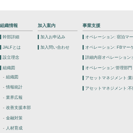
組織情報
加入案内
事業支援
幹部詳細
加入お申込み
オペレーション:
宿泊マー
JALFとは
加入問い合わせ
オペレーション:
FBマー
設立理念
詳細内容オペレーション:
組織図
オペレーション:
管理部門
組織図
アセットマネジメント:
業
情報統計
アセットマネジメント:
不
業界広報
改善支援本部
金融対策
人材育成