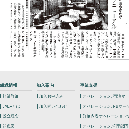
組織情報
加入案内
事業支援
幹部詳細
加入お申込み
オペレーション:
宿泊マー
JALFとは
加入問い合わせ
オペレーション:
FBマー
設立理念
詳細内容オペレーション:
組織図
オペレーション:
管理部門