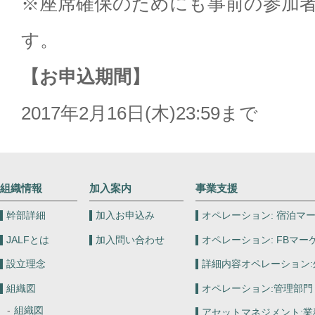
※座席確保のためにも事前の参加
す。
【お申込期間】
2017年2月16日(木)23:59まで
組織情報
加入案内
事業支援
幹部詳細
加入お申込み
オペレーション:
宿泊マー
JALFとは
加入問い合わせ
オペレーション:
FBマー
設立理念
詳細内容オペレーション:
組織図
オペレーション:
管理部門
組織図
アセットマネジメント:
業