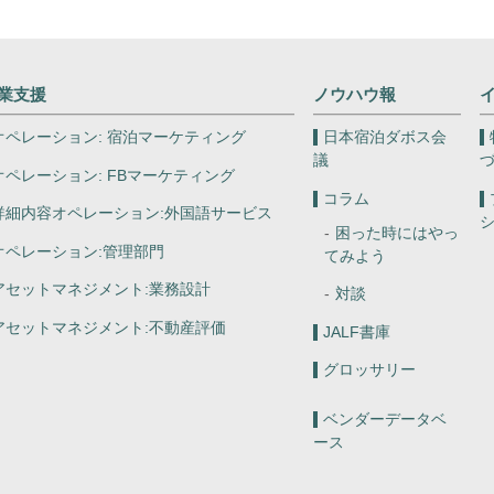
業支援
ノウハウ報
オペレーション:
宿泊マーケティング
日本宿泊ダボス会
議
オペレーション:
FBマーケティング
コラム
詳細内容オペレーション:
外国語サービス
困った時にはやっ
オペレーション:
管理部門
てみよう
アセットマネジメント:
業務設計
対談
アセットマネジメント:
不動産評価
JALF書庫
グロッサリー
ベンダーデータベ
ース