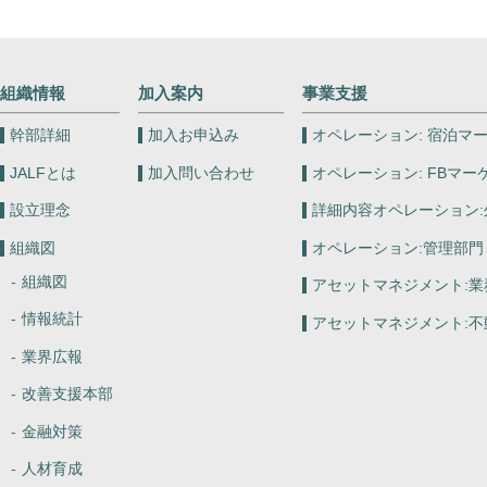
組織情報
加入案内
事業支援
幹部詳細
加入お申込み
オペレーション:
宿泊マー
JALFとは
加入問い合わせ
オペレーション:
FBマー
設立理念
詳細内容オペレーション:
組織図
オペレーション:
管理部門
組織図
アセットマネジメント:
業
情報統計
アセットマネジメント:
不
業界広報
改善支援本部
金融対策
人材育成