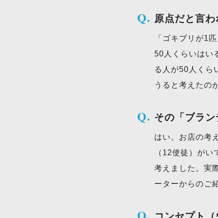
原点だと言わ
「ゴキブリが1
50人くらいは
る人が50人くら
うると考えたの
その「ブラン
はい。お店の考
（12使徒）が
考えました。実
ーターからのご
コンセプト（