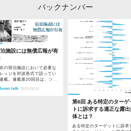
バックナンバー
宿泊施設には無償広報が有
効
在の宿泊施設において必要な
レッジを対談形式で語ってい
連載。連載第20回目は、ソ...
lumn talk
2015.08.14
第6回 ある特定のターゲ
トに訴求する適正な露出
体とは？
ある特定のターゲットに訴求