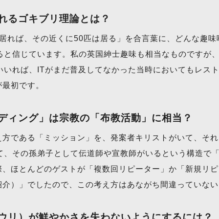
れるゴキブリ理論とは？
匹居れば、その近くに50匹は居る」を合言葉に、どんな趣味
いると信じています。私の英国紳士趣味も相当なものですが
いいれば、ITがまだ普及してなかった当時においてもレス
が最初です。
ディング」は宗教の「布教活動」に相当？
え方である「ミッション」を、発案者キリストがいて、それ
いて、その孫弟子として伝道師や宣教師がいるという構造で
際、ほとんどのゲストが「複数回リピーター」か「新規リピ
紹介）」でしたので、この考え方はあながち間違っていない
ウリ）が鮮やかさを失わないようにするには？