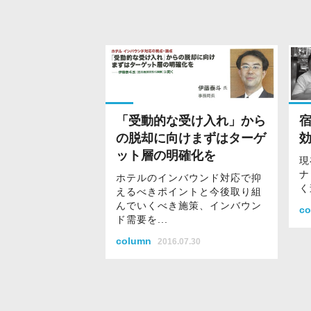
「受動的な受け入れ」から
の脱却に向けまずはターゲ
ット層の明確化を
現
ナ
ホテルのインバウンド対応で抑
く
えるべきポイントと今後取り組
んでいくべき施策、インバウン
co
ド需要を...
column
2016.07.30