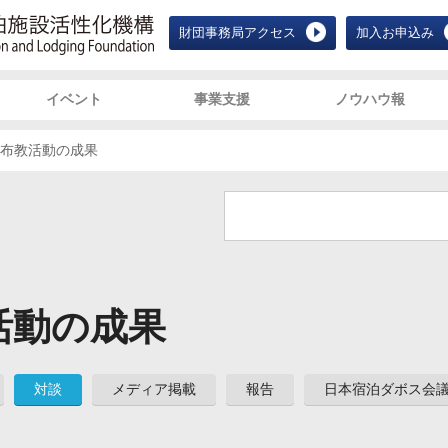
JALF 宿泊施設活性化機構 Japan Ac
財団事務局アクセス
加入お申込み
イベント
事業支援
ノウハウ報
布教活動の成果
活動の成果
対談
メディア掲載
報告
日本宿泊ダボス会