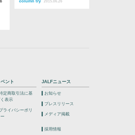
露
column try
2015.06.26
イベント
JALFニュース
特定商取引法に基
お知らせ
づく表示
プレスリリース
プライバシーポリ
メディア掲載
シー
採用情報