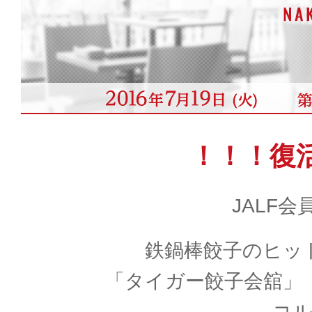
！！！復
JALF
鉄鍋棒餃子のヒッ
「タイガー餃子会舘」
コ