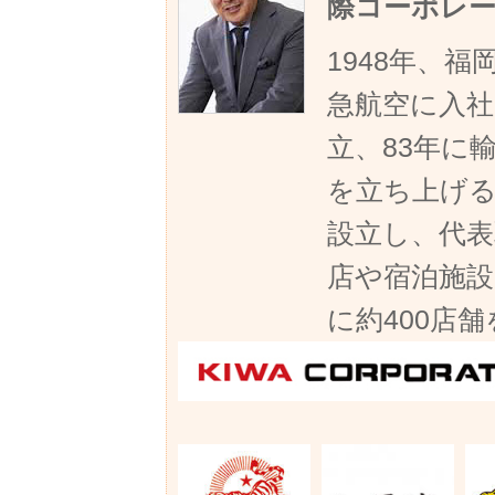
際コーポレー
1948年、
急航空に入社
立、83年に
を立ち上げる
設立し、代表
店や宿泊施
に約400店