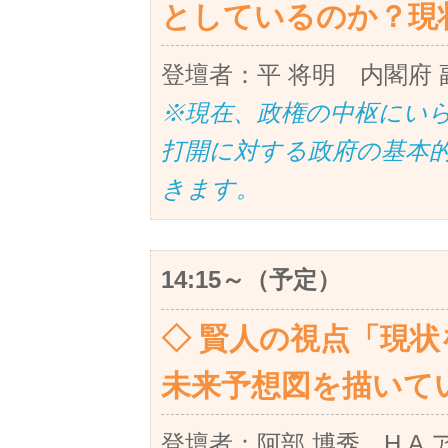
としているのか？現
登壇者：平 将明 内閣府 
※現在、政権の中枢にい
打開に対する政府の基本
きます。
14:15～（予定）
◇ 賢人の視点「現
未来予想図を描いて
登壇者：阿部 博秀 H.A.