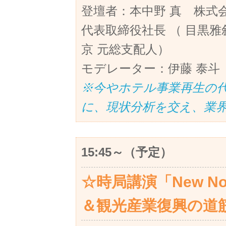
登壇者：本中野 真 株式
代表取締役社長 （ 目黒雅
京 元総支配人）
モデレーター：伊藤 泰斗
※今やホテル事業再生の
に、現状分析を交え、業
15:45～（予定）
☆時局講演「New N
＆観光産業復興の道