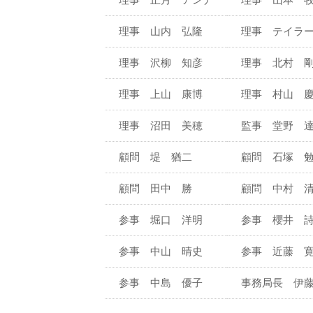
理事 山内 弘隆
理事 テイラ
理事 沢柳 知彦
理事 北村 
理事 上山 康博
理事 村山 
理事 沼田 美穂
監事 堂野 
顧問 堤 猶二
顧問 石塚 
顧問 田中 勝
顧問 中村 
参事 堀口 洋明
参事 櫻井 
参事 中山 晴史
参事 近藤 
参事 中島 優子
事務局長 伊