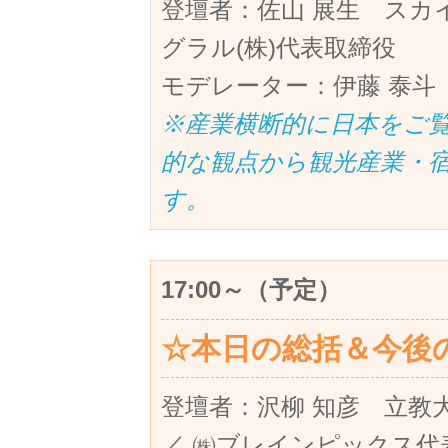
登壇者：佐山 展生 スカイ
グラル(株)代表取締役
モデレーター：伊藤 泰斗
※産業横断的に日本をご
的な観点から観光産業・
す。
17:00～（予定）
☆本日の総括＆今後
登壇者：沢柳 知彦 立教
／ ㈱ブレインピックス代