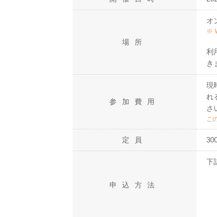
オ
※
場所
利
き
現
れ
参加費用
さ
この
定員
30
下
申込方法