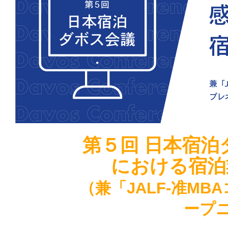
第５回 日本宿
における宿泊業
（兼「JALF-准M
ープ