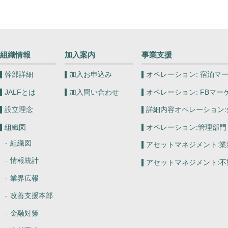
組織情報
加入案内
事業支援
幹部詳細
加入お申込み
オペレーション:
宿泊マー
JALFとは
加入問い合わせ
オペレーション:
FBマー
設立理念
詳細内容オペレーション:
組織図
オペレーション:
管理部門
組織図
アセットマネジメント:
業
情報統計
アセットマネジメント:
不
業界広報
改善支援本部
金融対策