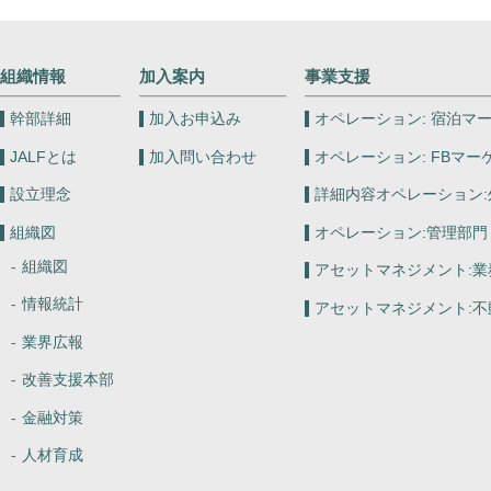
組織情報
加入案内
事業支援
幹部詳細
加入お申込み
オペレーション:
宿泊マー
JALFとは
加入問い合わせ
オペレーション:
FBマー
設立理念
詳細内容オペレーション:
組織図
オペレーション:
管理部門
組織図
アセットマネジメント:
業
情報統計
アセットマネジメント:
不
業界広報
改善支援本部
金融対策
人材育成